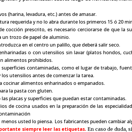
vos (harina, levadura, etc.) antes de amasar.
tura requerida y no lo abra durante los primeros 15 ó 20 mi
e cocción prescrito, es necesario cerciorarse de que la s
 un trozo de papel de aluminio.
ntroduzca en el centro un palillo, que deberá salir seco.
harinadas o con utensilios sin lavar (platos hondos, cuch
n alimentos prohibidos.
perficies contaminadas, como el lugar de trabajo, fuentes, 
y los utensilios antes de comenzar la tarea.
para cocinar alimentos enharinados o empanados.
para la pasta con gluten.
 las placas y superficies que puedan estar contaminadas.
ios de cocina usados en la preparación de las especialida
 contaminación
 menos usted lo piensa. Los fabricantes pueden cambiar a
ortante siempre leer las etiquetas.
En caso de duda, 