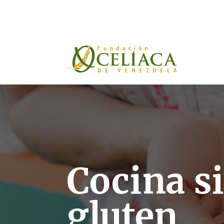
Donar ahora
Cocina s
gluten