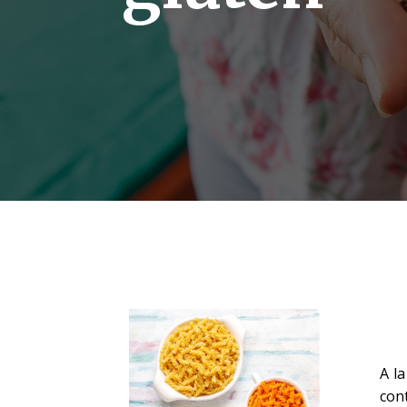
A l
cont