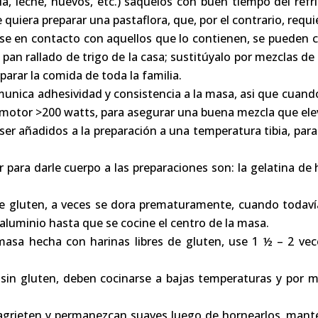
illa, leche, huevos, etc.) sáquelos con buen tiempo del re
iera preparar una pastaflora, que, por el contrario, requie
rse en contacto con aquellos que lo contienen, se pueden 
 pan rallado de trigo de la casa; sustitúyalo por mezclas de 
parar la comida de toda la familia.
omunica adhesividad y consistencia a la masa, asi que cuand
 motor >200 watts, para asegurar una buena mezcla que ele
ser añadidos a la preparación a una temperatura tibia, par
 para darle cuerpo a las preparaciones son: la gelatina de h
e gluten, a veces se dora prematuramente, cuando todavía
 aluminio hasta que se cocine el centro de la masa.
masa hecha con harinas libres de gluten, use 1 ½ – 2 v
sin gluten, deben cocinarse a bajas temperaturas y por 
 agrieten y permanezcan suaves luego de hornearlos, man