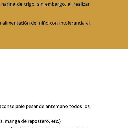
 harina de trigo; sin embargo, al realizar
 alimentación del niño con intolerancia al
s aconsejable pesar de antemano todos los
s, manga de repostero, etc.)