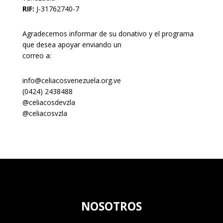
RIF:
J-31762740-7
Agradecemos informar de su donativo y el programa
que desea apoyar enviando un
correo a:
info@celiacosvenezuela.org.ve
(0424) 2438488
@celiacosdevzla
@celiacosvzla
NOSOTROS